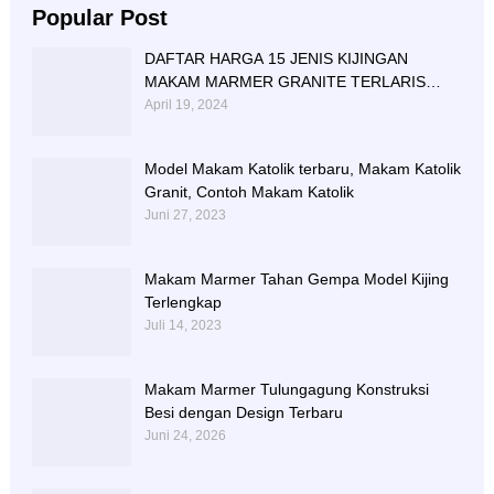
Popular Post
DAFTAR HARGA 15 JENIS KIJINGAN
MAKAM MARMER GRANITE TERLARIS
BERIKUT NISAN NYA
April 19, 2024
Model Makam Katolik terbaru, Makam Katolik
Granit, Contoh Makam Katolik
Juni 27, 2023
Makam Marmer Tahan Gempa Model Kijing
Terlengkap
Juli 14, 2023
Makam Marmer Tulungagung Konstruksi
Besi dengan Design Terbaru
Juni 24, 2026