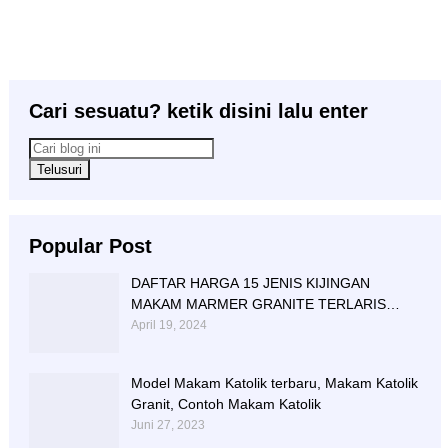
Cari sesuatu? ketik disini lalu enter
Popular Post
DAFTAR HARGA 15 JENIS KIJINGAN
MAKAM MARMER GRANITE TERLARIS
BERIKUT NISAN NYA
April 19, 2024
Model Makam Katolik terbaru, Makam Katolik
Granit, Contoh Makam Katolik
Juni 27, 2023