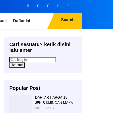
Search
kasi
Daftar Isi
Cari sesuatu? ketik disini
lalu enter
Popular Post
DAFTAR HARGA 15
JENIS KIJINGAN MAKAM
MARMER GRANITE
April 19, 2024