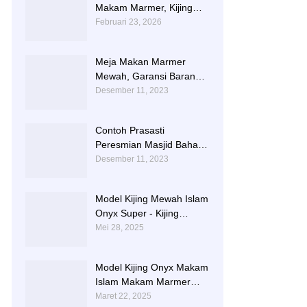
Makam Marmer, Kijing
Makam Marmer Kaligrafi
Februari 23, 2026
Meja Makan Marmer
Mewah, Garansi Barang
Utuh Sampai Tempat
Desember 11, 2023
Contoh Prasasti
Peresmian Masjid Bahan
Marmer Dari Tulungagung
Desember 11, 2023
Model Kijing Mewah Islam
Onyx Super - Kijing
Makam Batu Alam
Mei 28, 2025
Tulungagung
Model Kijing Onyx Makam
Islam Makam Marmer
Karawang
Maret 22, 2025