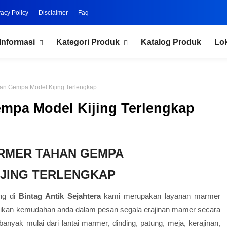
vacy Policy
Disclaimer
Faq
Informasi
Kategori Produk
Katalog Produk
Lo
n Gempa Model Kijing Terlengkap
pa Model Kijing Terlengkap
RMER TAHAN GEMPA
IJING TERLENGKAP
ng di
Bintag Antik Sejahtera
kami merupakan layanan marmer
rikan kemudahan anda dalam pesan segala erajinan mamer secara
anyak mulai dari lantai marmer, dinding, patung, meja, kerajinan,