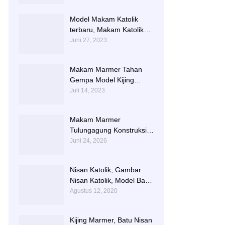
TERLARIS BERIKUT
NISAN NYA
Model Makam Katolik
terbaru, Makam Katolik
Granit, Contoh Makam
Juni 27, 2023
Katolik
Makam Marmer Tahan
Gempa Model Kijing
Terlengkap
Juli 14, 2023
Makam Marmer
Tulungagung Konstruksi
Besi dengan Design
Juni 24, 2026
Terbaru
Nisan Katolik, Gambar
Nisan Katolik, Model Batu
Nisan Kristen Terbaru
Agustus 12, 2020
Kijing Marmer, Batu Nisan