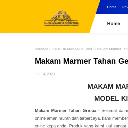
Home
Pri
Home
Beranda
PRODUK MAKAM MEWAH
Makam Marmer Taha
Makam Marmer Tahan Gem
Juli 14, 2023
MAKAM MA
MODEL K
Makam Marmer Tahan Grmpa
- Selamat data
online aman murah dan terpercaya, kami membe
onine kepa anda. Produk yang kami jual sangat b