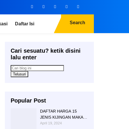
Search
kasi
Daftar Isi
Cari sesuatu? ketik disini
lalu enter
Popular Post
DAFTAR HARGA 15
JENIS KIJINGAN MAKAM
MARMER GRANITE
April 19, 2024