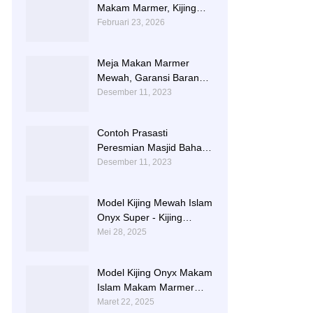
Makam Marmer, Kijing
Makam Marmer Kaligrafi
Februari 23, 2026
Meja Makan Marmer
Mewah, Garansi Barang
Utuh Sampai Tempat
Desember 11, 2023
Contoh Prasasti
Peresmian Masjid Bahan
Marmer Dari Tulungagung
Desember 11, 2023
Model Kijing Mewah Islam
Onyx Super - Kijing
Makam Batu Alam
Mei 28, 2025
Tulungagung
Model Kijing Onyx Makam
Islam Makam Marmer
Karawang
Maret 22, 2025