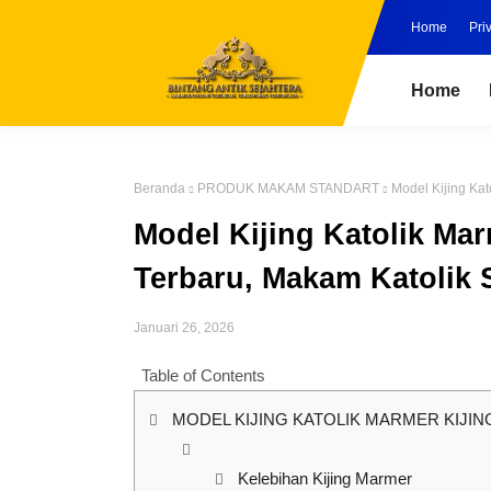
Home
Pri
Home
Beranda
PRODUK MAKAM STANDART
Model Kijing Kat
Model Kijing Katolik Mar
Terbaru, Makam Katolik
Januari 26, 2026
Table of Contents
MODEL KIJING KATOLIK MARMER KIJI
Kelebihan Kijing Marmer