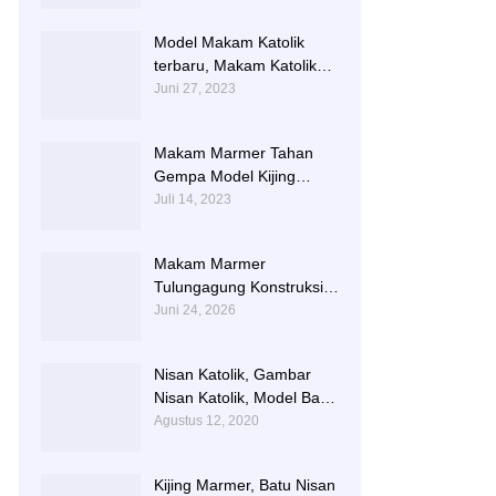
TERLARIS BERIKUT
NISAN NYA
Model Makam Katolik
terbaru, Makam Katolik
Granit, Contoh Makam
Juni 27, 2023
Katolik
Makam Marmer Tahan
Gempa Model Kijing
Terlengkap
Juli 14, 2023
Makam Marmer
Tulungagung Konstruksi
Besi dengan Design
Juni 24, 2026
Terbaru
Nisan Katolik, Gambar
Nisan Katolik, Model Batu
Nisan Kristen Terbaru
Agustus 12, 2020
Kijing Marmer, Batu Nisan