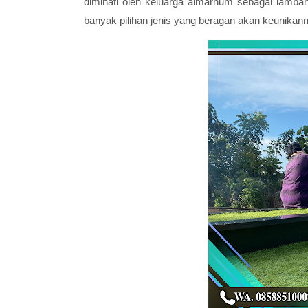
diminati oleh keluarga almarhum sebagai lamb
banyak pilihan jenis yang beragan akan keunikanny