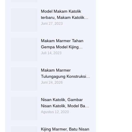
TERLARIS BERIKUT
NISAN NYA
Model Makam Katolik
terbaru, Makam Katolik
Granit, Contoh Makam
Juni 27, 2023
Katolik
Makam Marmer Tahan
Gempa Model Kijing
Terlengkap
Juli 14, 2023
Makam Marmer
Tulungagung Konstruksi
Besi dengan Design
Juni 24, 2026
Terbaru
Nisan Katolik, Gambar
Nisan Katolik, Model Batu
Nisan Kristen Terbaru
Agustus 12, 2020
Kijing Marmer, Batu Nisan