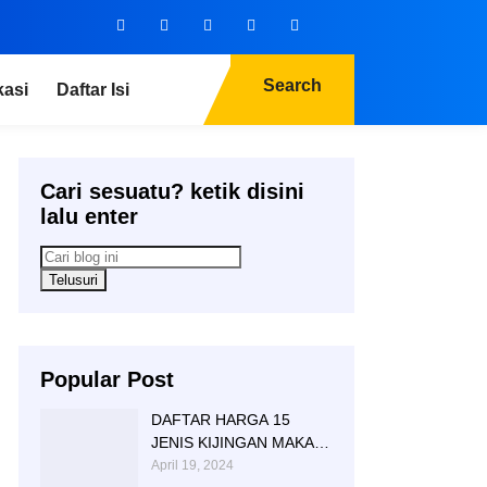
Search
kasi
Daftar Isi
Cari sesuatu? ketik disini
lalu enter
Popular Post
DAFTAR HARGA 15
JENIS KIJINGAN MAKAM
MARMER GRANITE
April 19, 2024