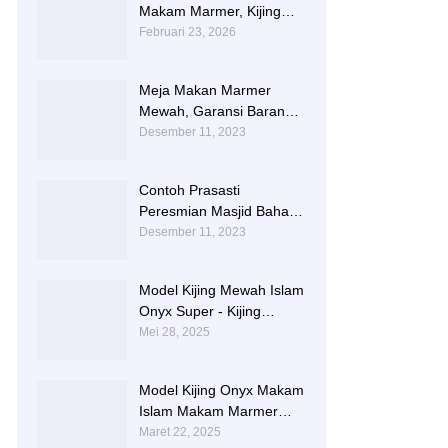
Makam Marmer, Kijing
Makam Marmer Kaligrafi
Februari 23, 2026
Meja Makan Marmer
Mewah, Garansi Barang
Utuh Sampai Tempat
Desember 11, 2023
Contoh Prasasti
Peresmian Masjid Bahan
Marmer Dari Tulungagung
Desember 11, 2023
Model Kijing Mewah Islam
Onyx Super - Kijing
Makam Batu Alam
Mei 28, 2025
Tulungagung
Model Kijing Onyx Makam
Islam Makam Marmer
Karawang
Maret 22, 2025