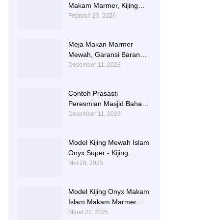
Makam Marmer, Kijing
Makam Marmer Kaligrafi
Februari 23, 2026
Meja Makan Marmer
Mewah, Garansi Barang
Utuh Sampai Tempat
Desember 11, 2023
Contoh Prasasti
Peresmian Masjid Bahan
Marmer Dari Tulungagung
Desember 11, 2023
Model Kijing Mewah Islam
Onyx Super - Kijing
Makam Batu Alam
Mei 28, 2025
Tulungagung
Model Kijing Onyx Makam
Islam Makam Marmer
Karawang
Maret 22, 2025