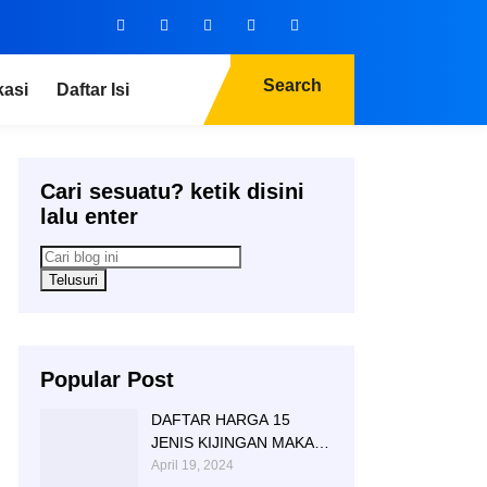
Search
kasi
Daftar Isi
Cari sesuatu? ketik disini
lalu enter
Popular Post
DAFTAR HARGA 15
JENIS KIJINGAN MAKAM
MARMER GRANITE
April 19, 2024