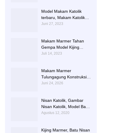
TERLARIS BERIKUT
NISAN NYA
Model Makam Katolik
terbaru, Makam Katolik
Granit, Contoh Makam
Juni 27, 2023
Katolik
Makam Marmer Tahan
Gempa Model Kijing
Terlengkap
Juli 14, 2023
Makam Marmer
Tulungagung Konstruksi
Besi dengan Design
Juni 24, 2026
Terbaru
Nisan Katolik, Gambar
Nisan Katolik, Model Batu
Nisan Kristen Terbaru
Agustus 12, 2020
Kijing Marmer, Batu Nisan