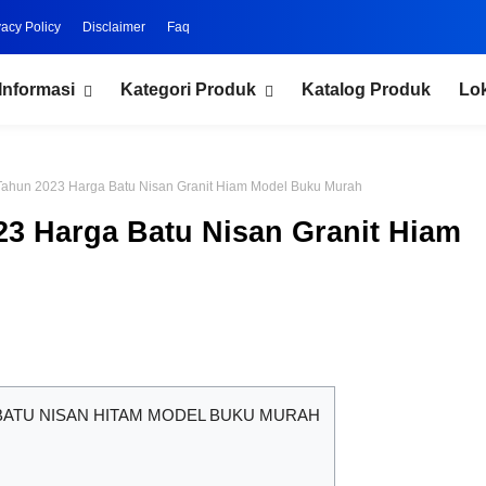
vacy Policy
Disclaimer
Faq
Informasi
Kategori Produk
Katalog Produk
Lo
r Tahun 2023 Harga Batu Nisan Granit Hiam Model Buku Murah
023 Harga Batu Nisan Granit Hiam
 BATU NISAN HITAM MODEL BUKU MURAH