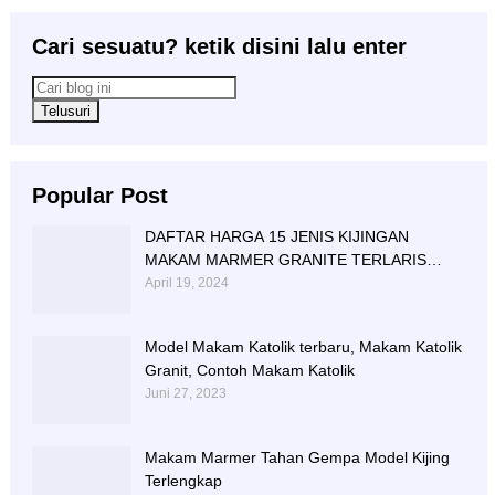
Cari sesuatu? ketik disini lalu enter
Popular Post
DAFTAR HARGA 15 JENIS KIJINGAN
MAKAM MARMER GRANITE TERLARIS
BERIKUT NISAN NYA
April 19, 2024
Model Makam Katolik terbaru, Makam Katolik
Granit, Contoh Makam Katolik
Juni 27, 2023
Makam Marmer Tahan Gempa Model Kijing
Terlengkap