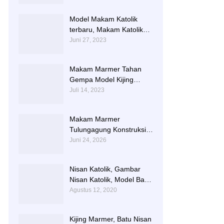
TERLARIS BERIKUT
NISAN NYA
Model Makam Katolik
terbaru, Makam Katolik
Granit, Contoh Makam
Juni 27, 2023
Katolik
Makam Marmer Tahan
Gempa Model Kijing
Terlengkap
Juli 14, 2023
Makam Marmer
Tulungagung Konstruksi
Besi dengan Design
Juni 24, 2026
Terbaru
Nisan Katolik, Gambar
Nisan Katolik, Model Batu
Nisan Kristen Terbaru
Agustus 12, 2020
Kijing Marmer, Batu Nisan