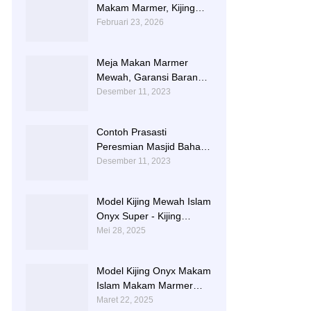
Makam Marmer, Kijing
Makam Marmer Kaligrafi
Februari 23, 2026
Meja Makan Marmer
Mewah, Garansi Barang
Utuh Sampai Tempat
Desember 11, 2023
Contoh Prasasti
Peresmian Masjid Bahan
Marmer Dari Tulungagung
Desember 11, 2023
Model Kijing Mewah Islam
Onyx Super - Kijing
Makam Batu Alam
Mei 28, 2025
Tulungagung
Model Kijing Onyx Makam
Islam Makam Marmer
Karawang
Maret 22, 2025