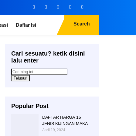
Search
kasi
Daftar Isi
Cari sesuatu? ketik disini
lalu enter
Popular Post
DAFTAR HARGA 15
JENIS KIJINGAN MAKAM
MARMER GRANITE
April 19, 2024