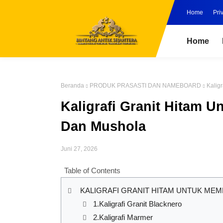
Home
Pri
Home
Beranda
PRODUK PRASASTI DAN NAMEBOARD
Kalig
Kaligrafi Granit Hitam U
Dan Mushola
Juni 27, 2026
Table of Contents
KALIGRAFI GRANIT HITAM UNTUK ME
1.Kaligrafi Granit Blacknero
2.Kaligrafi Marmer