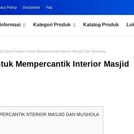
vacy Policy
Disclaimer
Faq
Informasi
Kategori Produk
Katalog Produk
Lo
rafi Granit Hitam Untuk Mempercantik Interior Masjid Dan Mushola
ntuk Mempercantik Interior Masjid
MPERCANTIK NTERIOR MASJID DAN MUSHOLA