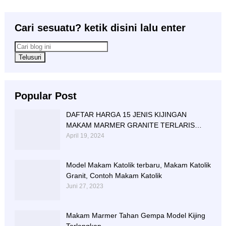
Cari sesuatu? ketik disini lalu enter
Popular Post
DAFTAR HARGA 15 JENIS KIJINGAN
MAKAM MARMER GRANITE TERLARIS
BERIKUT NISAN NYA
April 19, 2024
Model Makam Katolik terbaru, Makam Katolik
Granit, Contoh Makam Katolik
Juni 27, 2023
Makam Marmer Tahan Gempa Model Kijing