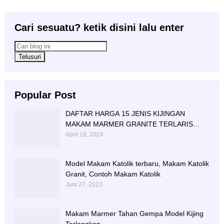
Cari sesuatu? ketik disini lalu enter
Popular Post
DAFTAR HARGA 15 JENIS KIJINGAN
MAKAM MARMER GRANITE TERLARIS
BERIKUT NISAN NYA
April 19, 2024
Model Makam Katolik terbaru, Makam Katolik
Granit, Contoh Makam Katolik
Juni 27, 2023
Makam Marmer Tahan Gempa Model Kijing