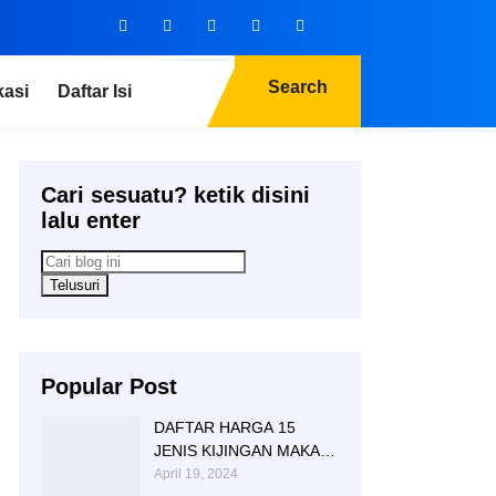
Search
kasi
Daftar Isi
Cari sesuatu? ketik disini
lalu enter
Popular Post
DAFTAR HARGA 15
JENIS KIJINGAN MAKAM
MARMER GRANITE
April 19, 2024