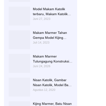
TERLARIS BERIKUT
NISAN NYA
Model Makam Katolik
terbaru, Makam Katolik
Granit, Contoh Makam
Juni 27, 2023
Katolik
Makam Marmer Tahan
Gempa Model Kijing
Terlengkap
Juli 14, 2023
Makam Marmer
Tulungagung Konstruksi
Besi dengan Design
Juni 24, 2026
Terbaru
Nisan Katolik, Gambar
Nisan Katolik, Model Batu
Nisan Kristen Terbaru
Agustus 12, 2020
Kijing Marmer, Batu Nisan