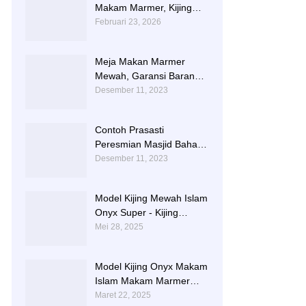
Makam Marmer, Kijing
Makam Marmer Kaligrafi
Februari 23, 2026
Meja Makan Marmer
Mewah, Garansi Barang
Utuh Sampai Tempat
Desember 11, 2023
Contoh Prasasti
Peresmian Masjid Bahan
Marmer Dari Tulungagung
Desember 11, 2023
Model Kijing Mewah Islam
Onyx Super - Kijing
Makam Batu Alam
Mei 28, 2025
Tulungagung
Model Kijing Onyx Makam
Islam Makam Marmer
Karawang
Maret 22, 2025