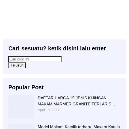
Cari sesuatu? ketik disini lalu enter
Popular Post
DAFTAR HARGA 15 JENIS KIJINGAN
MAKAM MARMER GRANITE TERLARIS
BERIKUT NISAN NYA
April 19, 2024
Model Makam Katolik terbaru, Makam Katolik