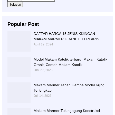
Popular Post
DAFTAR HARGA 15 JENIS KIJINGAN
MAKAM MARMER GRANITE TERLARIS
BERIKUT NISAN NYA
April 19, 2024
Model Makam Katolik terbaru, Makam Katolik
Granit, Contoh Makam Katolik
Juni 27, 2023
Makam Marmer Tahan Gempa Model Kijing
Terlengkap
Juli 14, 2023
Makam Marmer Tulungagung Konstruksi