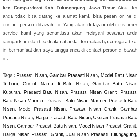
kec. Campurdarat Kab. Tulungagung, Jawa Timur
. Atau jiika
anda tidak bisa datang ke alamat kami, bisa pesan online di
contact person dibawah ini. Yang akan di layani oleh customer
service kami yang senantiasa akan melayani pesanan anda
sampai kirim dan tiba di alamat anda. Terimakasih, semoga artikel
ini bermanfaat dan saya tunggu anda di contact person di bawah
ini.
Tags :
Prasasti Nisan,
Gambar Prasasti Nisan,
Model Batu Nisan
Terbaru,
Contoh Nama di Batu Nisan,
Gambar Batu Nisan
Kuburan,
Prasasti Batu Nisan,
Prasasti Nisan Granit,
Prasasti
Batu Nisan Marmer,
Prasasti Batu Nisan Marmer,
Prasasti Batu
Nisan,
Model Prasasti Nisan,
Prasasti Nisan Granit,
Gambar
Prasasti Nisan,
Harga Prasasti Batu Nisan,
Ukuran Prasasti Batu
Nisan,
Gambar Prasasti Batu Nisan,
Model Nisan Prasasti Granit,
Harga Nisan Prasasti Granit,
Jual Nisan Prasasti Tulungagung,