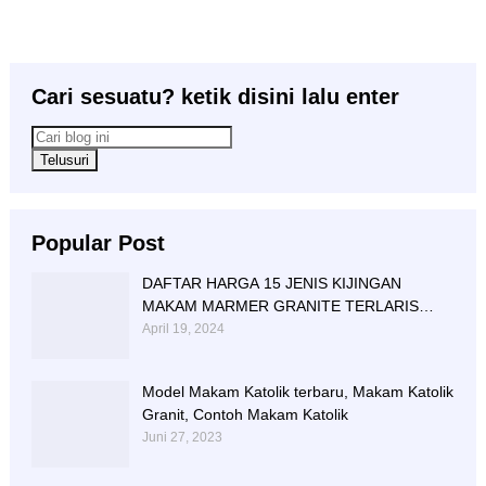
Cari sesuatu? ketik disini lalu enter
Popular Post
DAFTAR HARGA 15 JENIS KIJINGAN
MAKAM MARMER GRANITE TERLARIS
BERIKUT NISAN NYA
April 19, 2024
Model Makam Katolik terbaru, Makam Katolik
Granit, Contoh Makam Katolik
Juni 27, 2023