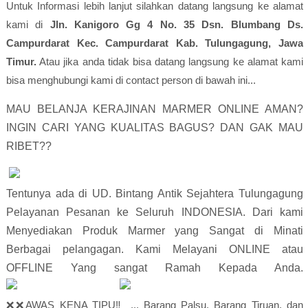
Untuk Informasi lebih lanjut silahkan datang langsung ke alamat
kami di
Jln. Kanigoro Gg 4 No. 35 Dsn. Blumbang Ds.
Campurdarat Kec. Campurdarat Kab. Tulungagung, Jawa
Timur.
Atau jika anda tidak bisa datang langsung ke alamat kami
bisa menghubungi kami di contact person di bawah ini...
MAU BELANJA KERAJINAN MARMER ONLINE AMAN? 
INGIN CARI YANG KUALITAS BAGUS? DAN GAK MAU 
RIBET??                        
Tentunya ada di UD. Bintang Antik Sejahtera Tulungagung 
Pelayanan Pesanan ke Seluruh INDONESIA. Dari kami 
Menyediakan Produk Marmer yang Sangat di Minati 
Berbagai pelangagan. Kami Melayani ONLINE atau 
OF
❌❌AWAS KENA TIPU‼️ ... Barang Palsu, Barang Tiruan, dan 