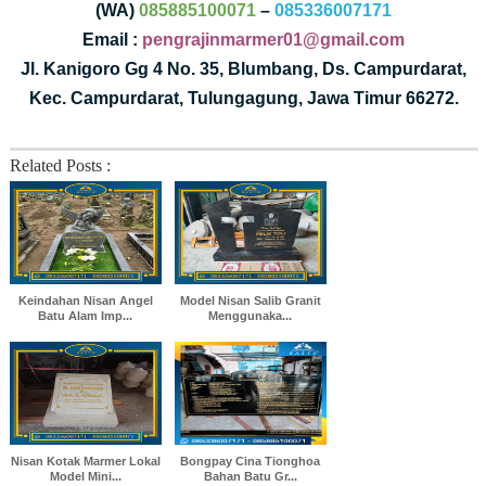
(WA)
085885100071
–
085336007171
Email :
pengrajinmarmer01@gmail.com
Jl. Kanigoro Gg 4 No. 35, Blumbang, Ds. Campurdarat,
Kec. Campurdarat, Tulungagung, Jawa Timur 66272.
Related Posts :
Keindahan Nisan Angel
Model Nisan Salib Granit
Batu Alam Imp...
Menggunaka...
Nisan Kotak Marmer Lokal
Bongpay Cina Tionghoa
Model Mini...
Bahan Batu Gr...