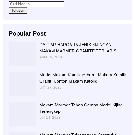
Popular Post
DAFTAR HARGA 15 JENIS KIJINGAN
MAKAM MARMER GRANITE TERLARIS
BERIKUT NISAN NYA
April 19, 2024
Model Makam Katolik terbaru, Makam Katolik
Granit, Contoh Makam Katolik
Juni 27, 2023
Makam Marmer Tahan Gempa Model Kijing
Terlengkap
Juli 14, 2023