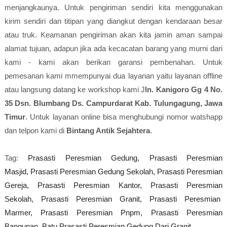
menjangkaunya. Untuk pengiriman sendiri kita menggunakan
kirim sendiri dan titipan yang diangkut dengan kendaraan besar
atau truk. Keamanan pengiriman akan kita jamin aman sampai
alamat tujuan, adapun jika ada kecacatan barang yang murni dari
kami - kami akan berikan garansi pembenahan. Untuk
pemesanan kami mmempunyai dua layanan yaitu layanan offline
atau langsung datang ke workshop kami J
ln. Kanigoro Gg 4 No.
35 Dsn. Blumbang Ds. Campurdarat Kab. Tulungagung, Jawa
Timur
. Untuk layanan online bisa menghubungi nomor watshapp
dan telpon kami di
Bintang Antik Sejahtera
.
Tag:
Prasasti Peresmian Gedung,
Prasasti Peresmian
Masjid,
Prasasti Peresmian Gedung Sekolah,
Prasasti Peresmian
Gereja,
Prasasti Peresmian Kantor,
Prasasti Peresmian
Sekolah,
Prasasti Peresmian Granit,
Prasasti Peresmian
Marmer,
Prasasti Peresmian Pnpm,
Prasasti Peresmian
Bangunan,
Batu Prasasti Peresmian Gedung Dari Granit