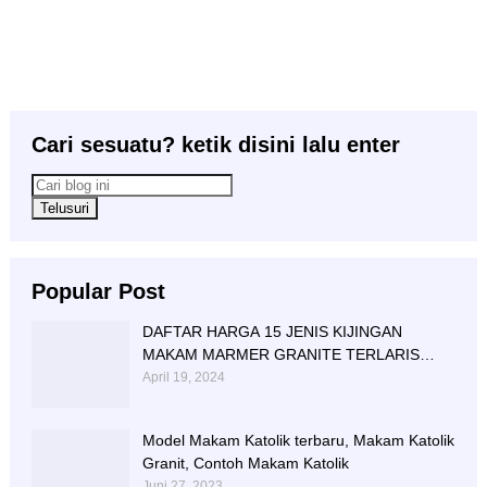
Cari sesuatu? ketik disini lalu enter
Popular Post
DAFTAR HARGA 15 JENIS KIJINGAN
MAKAM MARMER GRANITE TERLARIS
BERIKUT NISAN NYA
April 19, 2024
Model Makam Katolik terbaru, Makam Katolik
Granit, Contoh Makam Katolik
Juni 27, 2023