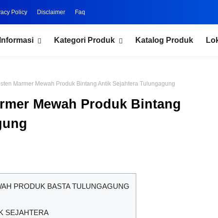
vacy Policy
Disclaimer
Faq
Informasi
Kategori Produk
Katalog Produk
Lo
isten Marmer Mewah Produk Bintang Antik Sejahtera Tulungagung
armer Mewah Produk Bintang
gung
WAH PRODUK BASTA TULUNGAGUNG
IK SEJAHTERA