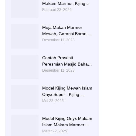
Makam Marmer, Kijing
Makam Marmer Kaligrafi
Februari 23, 2026
Meja Makan Marmer
Mewah, Garansi Barang
Utuh Sampai Tempat
Desember 11, 2023
Contoh Prasasti
Peresmian Masjid Bahan
Marmer Dari Tulungagung
Desember 11, 2023
Model Kijing Mewah Islam
Onyx Super - Kijing
Makam Batu Alam
Mei 28, 2025
Tulungagung
Model Kijing Onyx Makam
Islam Makam Marmer
Karawang
Maret 22, 2025