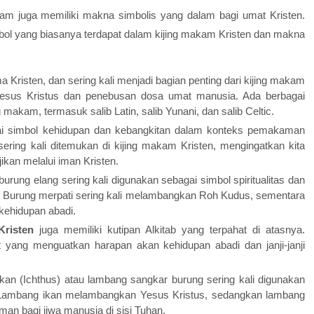
kam juga memiliki makna simbolis yang dalam bagi umat Kristen.
simbol yang biasanya terdapat dalam kijing makam Kristen dan makna
 Kristen, dan sering kali menjadi bagian penting dari kijing makam
Yesus Kristus dan penebusan dosa umat manusia. Ada berbagai
 makam, termasuk salib Latin, salib Yunani, dan salib Celtic.
gai simbol kehidupan dan kebangkitan dalam konteks pemakaman
sering kali ditemukan di kijing makam Kristen, mengingatkan kita
ikan melalui iman Kristen.
urung elang sering kali digunakan sebagai simbol spiritualitas dan
. Burung merpati sering kali melambangkan Roh Kudus, sementara
kehidupan abadi.
Kristen
juga memiliki kutipan Alkitab yang terpahat di atasnya.
yat yang menguatkan harapan akan kehidupan abadi dan janji-janji
kan (Ichthus) atau lambang sangkar burung sering kali digunakan
. Lambang ikan melambangkan Yesus Kristus, sedangkan lambang
n bagi jiwa manusia di sisi Tuhan.