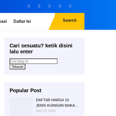
Search
kasi
Daftar Isi
Cari sesuatu? ketik disini
lalu enter
Popular Post
DAFTAR HARGA 15
JENIS KIJINGAN MAKAM
MARMER GRANITE
April 19, 2024