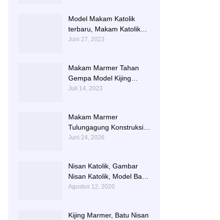
TERLARIS BERIKUT
NISAN NYA
Model Makam Katolik
terbaru, Makam Katolik
Granit, Contoh Makam
Juni 27, 2023
Katolik
Makam Marmer Tahan
Gempa Model Kijing
Terlengkap
Juli 14, 2023
Makam Marmer
Tulungagung Konstruksi
Besi dengan Design
Juni 24, 2026
Terbaru
Nisan Katolik, Gambar
Nisan Katolik, Model Batu
Nisan Kristen Terbaru
Agustus 12, 2020
Kijing Marmer, Batu Nisan