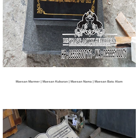
Maesan Marmer | Maesan Kuburan | Maesan Nama | Maesan Batu Alam