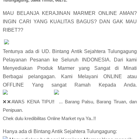
Tulungagung, Jawa Timur, 66272.
MAU BELANJA KERAJINAN MARMER ONLINE AMAN? 
INGIN CARI YANG KUALITAS BAGUS? DAN GAK MAU 
RIBET??                        
Tentunya ada di UD. Bintang Antik Sejahtera Tulungagung 
Pelayanan Pesanan ke Seluruh INDONESIA. Dari kami 
Menyediakan Produk Marmer yang Sangat di Minati 
Berbagai pelangagan. Kami Melayani ONLINE atau 
OF
❌❌AWAS KENA TIPU‼️ ... Barang Palsu, Barang Tiruan, dan 
Penipuan.

Chek dulu kredibilitas Online Market nya Ya..!!
Hanya ada di Bintang Antik Sejahtera Tulungagung: