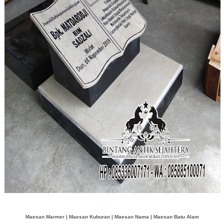
Maesan Marmer | Maesan Kuburan | Maesan Nama | Maesan Batu Alam