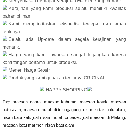
Menyediakan berbagai Kerajinan Marmer Yang menarik.
Kerajinan yang kami produksi selalu memiliki kwalitas 
bahan pilihan.
Kami memprioritaskan ekspedisi tercepat dan aman 
tentunya.
Selalu ada Up-date dalam segala kerajinan yang 
menarik. 
Harga yang kami tawarkan sangat terjangkau karena 
kami tangan pertama untuk produksi.
Meneri Harga Grosir.
Produk yang kami gunakan tentunya ORIGINAL 
HAPPY SHOPPING
Tag:
maesan nama
,
maesan kuburan
,
maesan kotak
,
maesan
batu alam
,
maesan murah di tulungagung
,
nisan kotak batu alam
,
nisan batu kal
i
,
jual nisan murah di pacet
,
jual maesan di Malang
,
maesan batu marmer
,
nisan batu alam
,