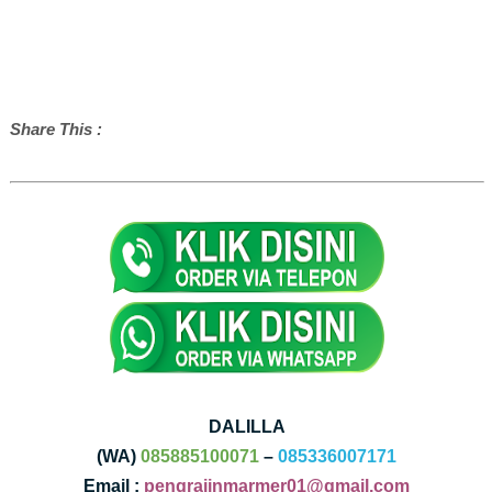
Share This :
DALILLA
(WA)
085885100071
–
085336007171
Email :
pengrajinmarmer01@gmail.com