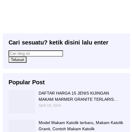
Cari sesuatu? ketik disini lalu enter
Popular Post
DAFTAR HARGA 15 JENIS KIJINGAN
MAKAM MARMER GRANITE TERLARIS
BERIKUT NISAN NYA
April 19, 2024
Model Makam Katolik terbaru, Makam Katolik
Granit, Contoh Makam Katolik