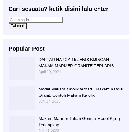
Cari sesuatu? ketik disini lalu enter
Popular Post
DAFTAR HARGA 15 JENIS KIJINGAN
MAKAM MARMER GRANITE TERLARIS
BERIKUT NISAN NYA
April 19, 2024
Model Makam Katolik terbaru, Makam Katolik
Granit, Contoh Makam Katolik
Juni 27, 2023
Makam Marmer Tahan Gempa Model Kijing
Terlengkap
Juli 14, 2023