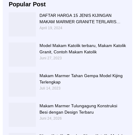
Popular Post
DAFTAR HARGA 15 JENIS KIJINGAN
MAKAM MARMER GRANITE TERLARIS
BERIKUT NISAN NYA
April 19, 2024
Model Makam Katolik terbaru, Makam Katolik
Granit, Contoh Makam Katolik
Juni 27, 2023
Makam Marmer Tahan Gempa Model Kijing
Terlengkap
Juli 14, 2023
Makam Marmer Tulungagung Konstruksi
Besi dengan Design Terbaru
Juni 24, 2026