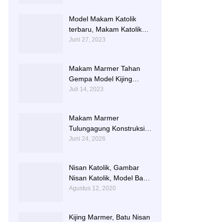
TERLARIS BERIKUT
NISAN NYA
Model Makam Katolik
terbaru, Makam Katolik
Granit, Contoh Makam
Juni 27, 2023
Katolik
Makam Marmer Tahan
Gempa Model Kijing
Terlengkap
Juli 14, 2023
Makam Marmer
Tulungagung Konstruksi
Besi dengan Design
Juni 24, 2026
Terbaru
Nisan Katolik, Gambar
Nisan Katolik, Model Batu
Nisan Kristen Terbaru
Agustus 12, 2020
Kijing Marmer, Batu Nisan