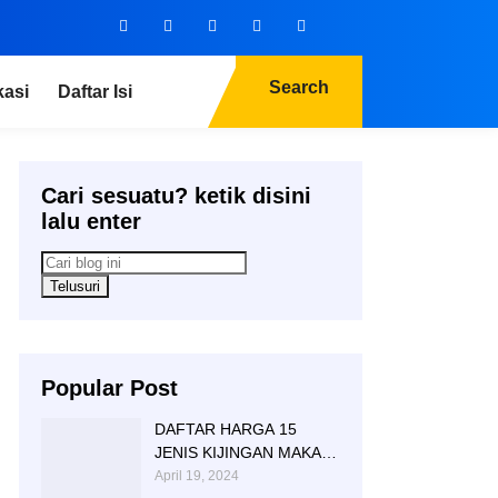
Search
kasi
Daftar Isi
Cari sesuatu? ketik disini
lalu enter
Popular Post
DAFTAR HARGA 15
JENIS KIJINGAN MAKAM
MARMER GRANITE
April 19, 2024