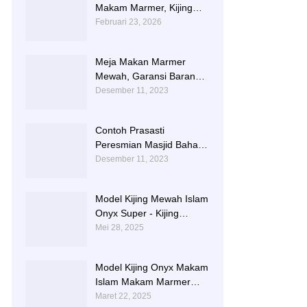
Makam Marmer, Kijing
Makam Marmer Kaligrafi
Februari 23, 2026
Meja Makan Marmer
Mewah, Garansi Barang
Utuh Sampai Tempat
Desember 11, 2023
Contoh Prasasti
Peresmian Masjid Bahan
Marmer Dari Tulungagung
Desember 11, 2023
Model Kijing Mewah Islam
Onyx Super - Kijing
Makam Batu Alam
Mei 28, 2025
Tulungagung
Model Kijing Onyx Makam
Islam Makam Marmer
Karawang
Maret 22, 2025