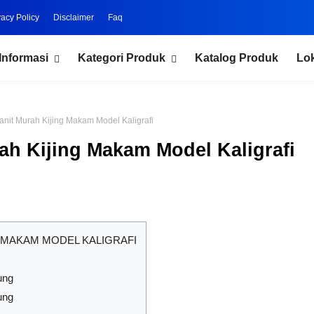
vacy Policy
Disclaimer
Faq
Informasi
Kategori Produk
Katalog Produk
Lo
anit Murah Kijing Makam Model Kaligrafi
ah Kijing Makam Model Kaligrafi
 MAKAM MODEL KALIGRAFI
ung
ung