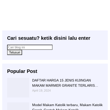
Cari sesuatu? ketik disini lalu enter
Popular Post
DAFTAR HARGA 15 JENIS KIJINGAN
MAKAM MARMER GRANITE TERLARIS
BERIKUT NISAN NYA
April 19, 2024
Model Makam Katolik terbaru, Makam Katolik