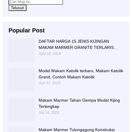
Popular Post
DAFTAR HARGA 15 JENIS KIJINGAN
MAKAM MARMER GRANITE TERLARIS
BERIKUT NISAN NYA
April 19, 2024
Model Makam Katolik terbaru, Makam Katolik
Granit, Contoh Makam Katolik
Juni 27, 2023
Makam Marmer Tahan Gempa Model Kijing
Terlengkap
Juli 14, 2023
Makam Marmer Tulungagung Konstruksi