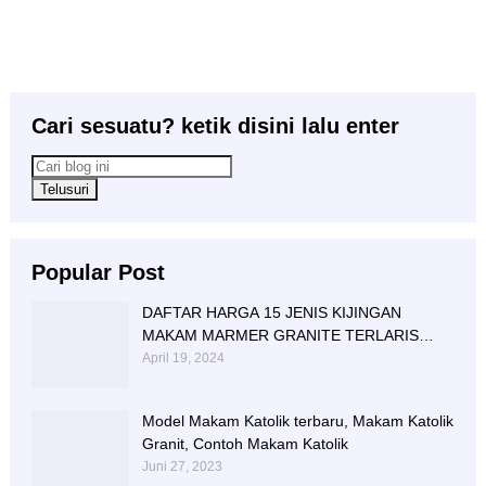
Cari sesuatu? ketik disini lalu enter
Popular Post
DAFTAR HARGA 15 JENIS KIJINGAN
MAKAM MARMER GRANITE TERLARIS
BERIKUT NISAN NYA
April 19, 2024
Model Makam Katolik terbaru, Makam Katolik
Granit, Contoh Makam Katolik
Juni 27, 2023