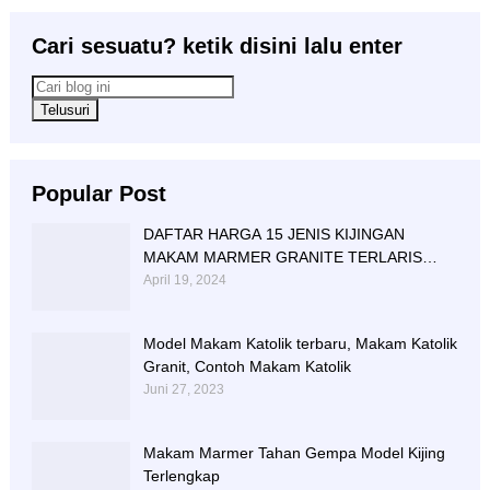
Cari sesuatu? ketik disini lalu enter
Popular Post
DAFTAR HARGA 15 JENIS KIJINGAN
MAKAM MARMER GRANITE TERLARIS
BERIKUT NISAN NYA
April 19, 2024
Model Makam Katolik terbaru, Makam Katolik
Granit, Contoh Makam Katolik
Juni 27, 2023
Makam Marmer Tahan Gempa Model Kijing
Terlengkap