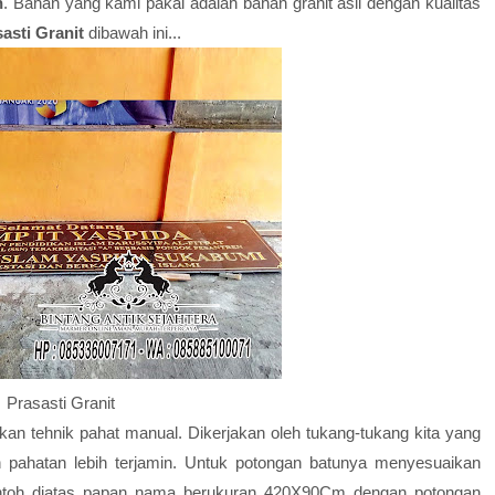
h
. Bahan yang kami pakai adalah bahan granit asli dengan kualitas
asti Granit
dibawah ini...
Prasasti Granit
an tehnik pahat manual. Dikerjakan oleh tukang-tukang kita yang
an pahatan lebih terjamin. Untuk potongan batunya menyesuaikan
ntoh diatas papan nama berukuran 420X90Cm dengan potongan