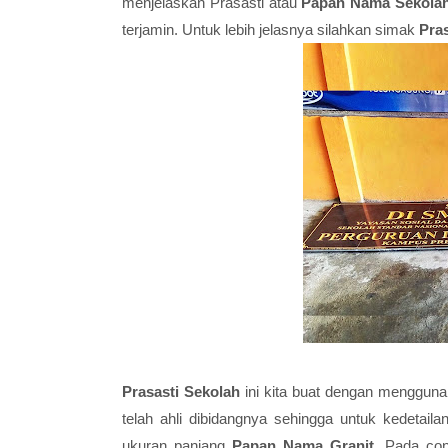
menjelaskan Prasasti atau
Papan Nama Sekola
terjamin. Untuk lebih jelasnya silahkan simak
Pras
Prasasti Sekolah
ini kita buat dengan menggunak
telah ahli dibidangnya sehingga untuk kedetail
ukuran panjang
Papan Nama Granit
. Pada co