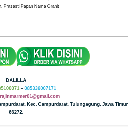
h,
Prasasti Papan Nama Granit
DALILLA
85100071
–
085336007171
rajinmarmer01@gmail.com
Campurdarat, Kec. Campurdarat, Tulungagung, Jawa Timur
66272.