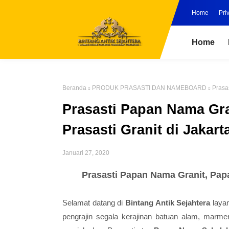
Home
Pri
Home
Beranda
PRODUK PRASASTI DAN NAMEBOARD
Prasa
Prasasti Papan Nama Gra
Prasasti Granit di Jakart
Januari 27, 2020
Prasasti Papan Nama Granit, Papa
Selamat datang di
Bintang Antik Sejahtera
laya
pengrajin segala kerajinan batuan alam, marmer