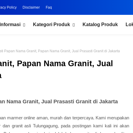
vacy Policy
Disclaimer
Faq
Informasi
Kategori Produk
Katalog Produk
Lo
sti Papan Nama Granit, Papan Nama Granit, Jual Prasasti Granit di Jakarta
nit, Papan Nama Granit, Jual
a
n Nama Granit, Jual Prasasti Granit di Jakarta
nan marmer online aman, murah dan terpercaya. Kami merupakan
 dan granit asli Tulungagung, pada postingan kami kali ini akan