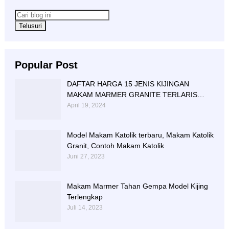
Popular Post
DAFTAR HARGA 15 JENIS KIJINGAN
MAKAM MARMER GRANITE TERLARIS
BERIKUT NISAN NYA
April 19, 2024
Model Makam Katolik terbaru, Makam Katolik
Granit, Contoh Makam Katolik
Juni 27, 2023
Makam Marmer Tahan Gempa Model Kijing
Terlengkap
Juli 14, 2023