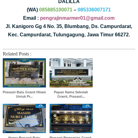
DALILLA
(WA)
085885100071
–
085336007171
Email :
pengrajinmarmer01@gmail.com
Jl. Kanigoro Gg 4 No. 35, Blumbang, Ds. Campurdarat,
Kec. Campurdarat, Tulungagung, Jawa Timur 66272.
Related Posts :
Prasasti Batu Granit Hitam
Papan Nama Sekolah
Untuk Pr...
Granit, Prasasti...
Harga Prasasti Batu
Prasasti Peresmian Granit,