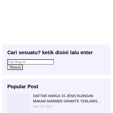
Cari sesuatu? ketik disini lalu enter
Popular Post
DAFTAR HARGA 15 JENIS KIJINGAN
MAKAM MARMER GRANITE TERLARIS
BERIKUT NISAN NYA
April 19, 2024