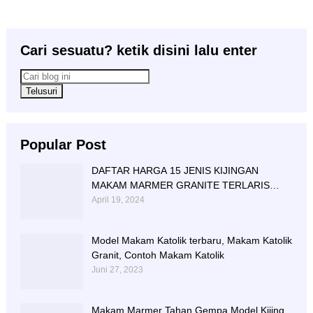
Cari sesuatu? ketik disini lalu enter
Popular Post
DAFTAR HARGA 15 JENIS KIJINGAN
MAKAM MARMER GRANITE TERLARIS
BERIKUT NISAN NYA
April 19, 2024
Model Makam Katolik terbaru, Makam Katolik
Granit, Contoh Makam Katolik
Juni 27, 2023
Makam Marmer Tahan Gempa Model Kijing