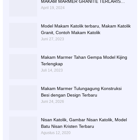
MAKAM MARMER GRANITE TERLARIS
BERIKUT NISAN NYA
April 19, 2024
Model Makam Katolik terbaru, Makam Katolik
Granit, Contoh Makam Katolik
Juni 27, 2023
Makam Marmer Tahan Gempa Model Kijing
Terlengkap
Juli 14, 2023
Makam Marmer Tulungagung Konstruksi
Besi dengan Design Terbaru
Juni 24, 2026
Nisan Katolik, Gambar Nisan Katolik, Model
Batu Nisan Kristen Terbaru
Agustus 12, 2020