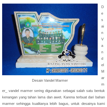
D
e
s
ai
n
V
a
n
d
el
M
ar
Desain Vandel Marmer
m
er_ vandel marmer sering digunakan sebagai salah satu bentuk
kenangan yang tahan lama dan awet. Karena terbuat dari bahan
marmer sehingga kualitanya lebih bagus, untuk desainya kami