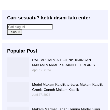
Cari sesuatu? ketik disini lalu enter
Popular Post
DAFTAR HARGA 15 JENIS KIJINGAN
MAKAM MARMER GRANITE TERLARIS
BERIKUT NISAN NYA
April 19, 2024
Model Makam Katolik terbaru, Makam Katolik
Granit, Contoh Makam Katolik
Juni 27, 2023
Makam Marmer Tahan Gempa Model Kijing