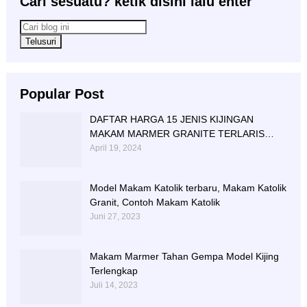
Cari sesuatu? ketik disini lalu enter
Popular Post
DAFTAR HARGA 15 JENIS KIJINGAN
MAKAM MARMER GRANITE TERLARIS
BERIKUT NISAN NYA
April 19, 2024
Model Makam Katolik terbaru, Makam Katolik
Granit, Contoh Makam Katolik
Juni 27, 2023
Makam Marmer Tahan Gempa Model Kijing
Terlengkap
Juli 14, 2023