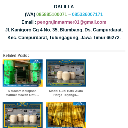
DALILLA
(WA)
085885100071
–
085336007171
Email :
pengrajinmarmer01@gmail.com
Jl. Kanigoro Gg 4 No. 35, Blumbang, Ds. Campurdarat,
Kec. Campurdarat, Tulungagung, Jawa Timur 66272.
Related Posts :
5 Macam Kerajinan
Model Guci Batu Alam
Marmer Mewah Untu...
Harga Terjangk...