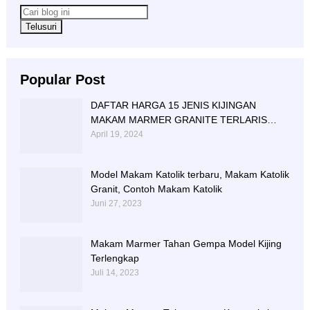
Popular Post
DAFTAR HARGA 15 JENIS KIJINGAN
MAKAM MARMER GRANITE TERLARIS
BERIKUT NISAN NYA
April 19, 2024
Model Makam Katolik terbaru, Makam Katolik
Granit, Contoh Makam Katolik
Juni 27, 2023
Makam Marmer Tahan Gempa Model Kijing
Terlengkap
Juli 14, 2023