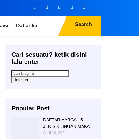
Search
kasi
Daftar Isi
Cari sesuatu? ketik disini
lalu enter
Popular Post
DAFTAR HARGA 15
JENIS KIJINGAN MAKAM
MARMER GRANITE
April 19, 2024