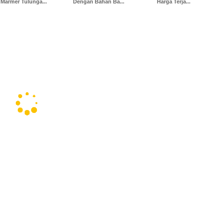
Marmer Tulunga...
Dengan Bahan Ba...
Harga Terja...