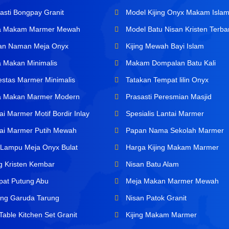
asti Bongpay Granit
Model Kijing Onyx Makam Isla
a Makam Marmer Mewah
Model Batu Nisan Kristen Terba
n Naman Meja Onyx
Kijing Mewah Bayi Islam
 Makan Minimalis
Makam Dompalan Batu Kali
stas Marmer Minimalis
Tatakan Tempat lilin Onyx
 Makan Marmer Modern
Prasasti Peresmian Masjid
i Marmer Motif Bordir Inlay
Spesialis Lantai Marmer
ai Marmer Putih Mewah
Papan Nama Sekolah Marmer
Lampu Meja Onyx Bulat
Harga Kijing Makam Marmer
ng Kristen Kembar
Nisan Batu Alam
at Putung Abu
Meja Makan Marmer Mewah
ng Garuda Tarung
Nisan Patok Granit
able Kitchen Set Granit
Kijing Makam Marmer