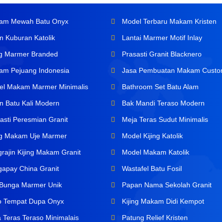
m Mewah Batu Onyx
Model Terbaru Makam Kristen
n Kuburan Katolik
Lantai Marmer Motif Inlay
ng Marmer Branded
Prasasti Granit Blacknero
m Pejuang Indonesia
Jasa Pembuatan Makam Cust
l Makam Marmer Minimalis
Bathroom Set Batu Alam
n Batu Kali Modern
Bak Mandi Teraso Modern
asti Peresmian Granit
Meja Teras Sudut Minimalis
ng Makam Uje Marmer
Model Kijing Katolik
rajin Kijing Makam Granit
Model Makam Katolik
apay China Granit
Wastafel Batu Fosil
Bunga Marmer Unik
Papan Nama Sekolah Granit
o Tempat Dupa Onyx
Kijing Makam Didi Kempot
 Teras Teraso Minimalais
Patung Relief Kristen