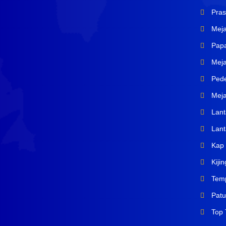
Pras
Mej
Papa
Meja
Pede
Meja
Lanta
Lant
Kap 
Kiji
Temp
Patu
Top T