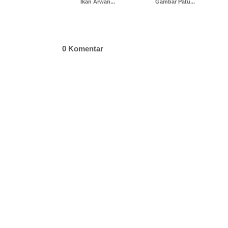
Ikan Arwan...
Gambar Patu...
0 Komentar