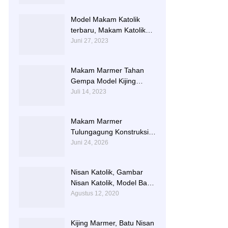
TERLARIS BERIKUT
NISAN NYA
Model Makam Katolik
terbaru, Makam Katolik
Granit, Contoh Makam
Juni 27, 2023
Katolik
Makam Marmer Tahan
Gempa Model Kijing
Terlengkap
Juli 14, 2023
Makam Marmer
Tulungagung Konstruksi
Besi dengan Design
Juni 24, 2026
Terbaru
Nisan Katolik, Gambar
Nisan Katolik, Model Batu
Nisan Kristen Terbaru
Agustus 12, 2020
Kijing Marmer, Batu Nisan