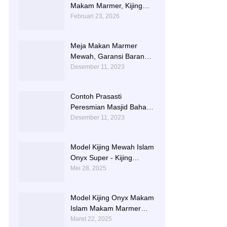
Makam Marmer, Kijing
Makam Marmer Kaligrafi
Februari 23, 2026
Meja Makan Marmer
Mewah, Garansi Barang
Utuh Sampai Tempat
Desember 11, 2023
Contoh Prasasti
Peresmian Masjid Bahan
Marmer Dari Tulungagung
Desember 11, 2023
Model Kijing Mewah Islam
Onyx Super - Kijing
Makam Batu Alam
Mei 28, 2025
Tulungagung
Model Kijing Onyx Makam
Islam Makam Marmer
Karawang
Maret 22, 2025