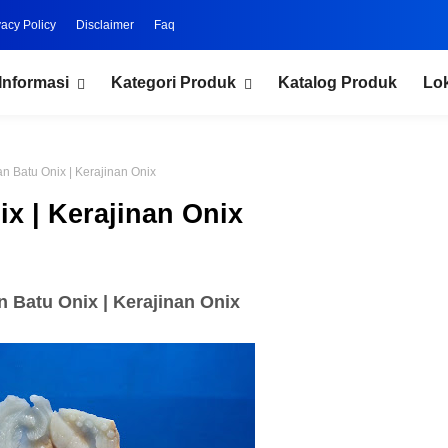
vacy Policy
Disclaimer
Faq
Informasi
Kategori Produk
Katalog Produk
Lo
n Batu Onix | Kerajinan Onix
x | Kerajinan Onix
n Batu Onix | Kerajinan Onix