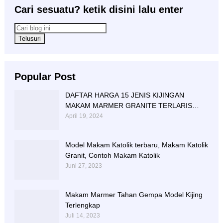
Cari sesuatu? ketik disini lalu enter
Popular Post
DAFTAR HARGA 15 JENIS KIJINGAN
MAKAM MARMER GRANITE TERLARIS
BERIKUT NISAN NYA
April 19, 2024
Model Makam Katolik terbaru, Makam Katolik
Granit, Contoh Makam Katolik
Juni 27, 2023
Makam Marmer Tahan Gempa Model Kijing
Terlengkap
Juli 14, 2023