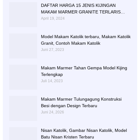
DAFTAR HARGA 15 JENIS KIJINGAN
MAKAM MARMER GRANITE TERLARIS
BERIKUT NISAN NYA
April 19, 2024
Model Makam Katolik terbaru, Makam Katolik
Granit, Contoh Makam Katolik
Juni 27, 2023
Makam Marmer Tahan Gempa Model Kijing
Terlengkap
Juli 14, 2023
Makam Marmer Tulungagung Konstruksi
Besi dengan Design Terbaru
Juni 24, 2026
Nisan Katolik, Gambar Nisan Katolik, Model
Batu Nisan Kristen Terbaru